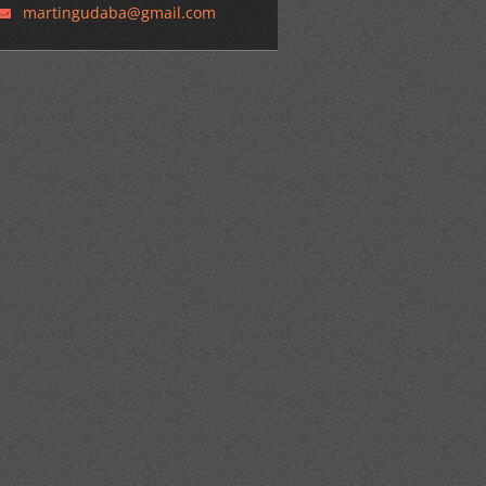
martingu
daba@gma
il.com