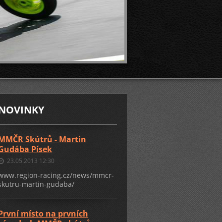
NOVINKY
MMČR Skútrů - Martin
Gudába Písek
23.05.2013 12:30
www.region-racing.cz/news/mmcr-
skutru-martin-gudaba/
První místo na prvních