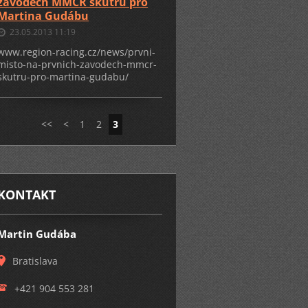
závodech MMČR skútrů pro
Martina Gudábu
23.05.2013 11:19
www.region-racing.cz/news/prvni-
misto-na-prvnich-zavodech-mmcr-
skutru-pro-martina-gudabu/
<<
<
1
2
3
KONTAKT
Martin Gudába
Bratislava
+421 904 553 281