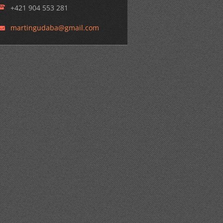
+421 904 553 281
martingu
daba@gma
il.com