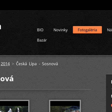
a
BIO
Novinky
Fotogaléria
Ná
Bazár
>
2014
>
Česká Lípa - Sosnová
nová