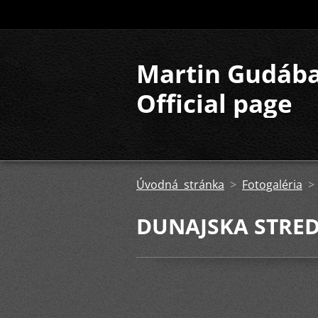
Martin Gudáb
Official page
Úvodná stránka
>
Fotogaléria
DUNAJSKA STRE