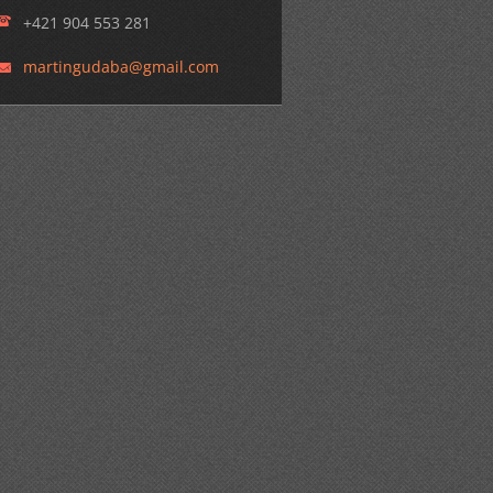
+421 904 553 281
martingu
daba@gma
il.com