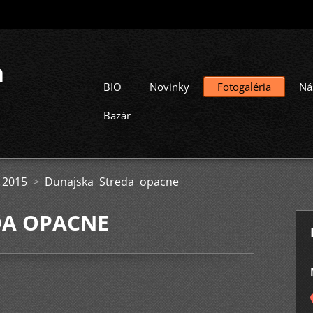
a
BIO
Novinky
Fotogaléria
Ná
Bazár
>
2015
>
Dunajska Streda opacne
DA OPACNE