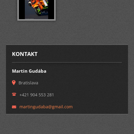
KONTAKT
Martin Gudába
Bratislava
+421 904 553 281
martingu
daba@gma
il.com