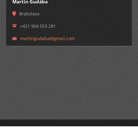
Martin Gudába
Bratislava
+421 904 553 281
martingu
daba@gma
il.com
© 2014 Všetky práva vyhradené.