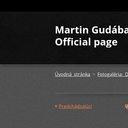
Martin Gudáb
Official page
Úvodná stránka
>
Fotogaléria:
Predchádzajúci