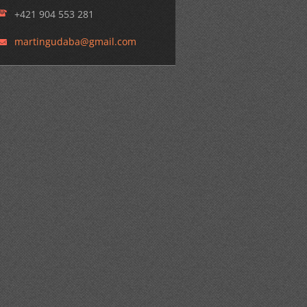
+421 904 553 281
martingu
daba@gma
il.com