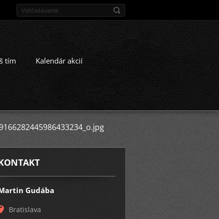
š tím
Kalendár akcií
9166282445986433234_o.jpg
KONTAKT
Martin Gudába
Bratislava