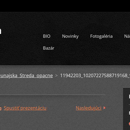
a
BIO
Novinky
Fotogaléria
Ná
Bazár
 Dunajska Streda opacne
>
11942203_10207227588719168_
Spustiť prezentáciu
Nasledujúci