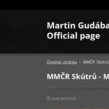
Martin Gudáb
Official page
Úvodná stránka
>
MMČR Skútrů 
MMČR Skútrů - M
23.05.2013 12:30