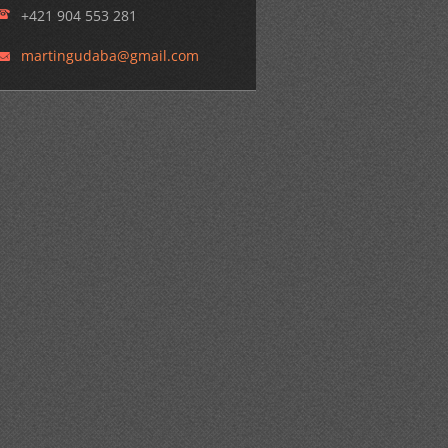
+421 904 553 281
martingu
daba@gma
il.com