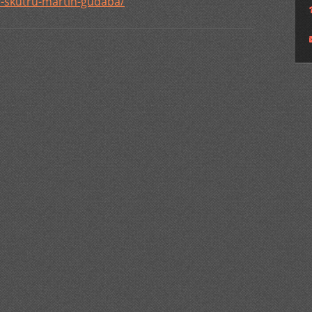
-skutru-martin-gudaba/