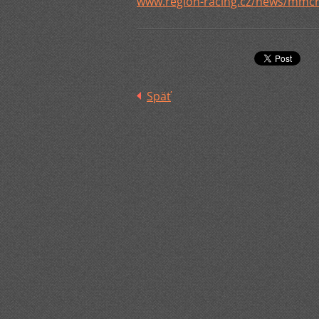
www.region-racing.cz/news/mmcr
Späť