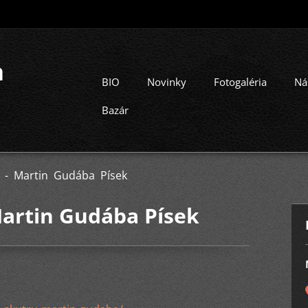
a
BIO
Novinky
Fotogaléria
Ná
Bazár
- Martin Gudába Písek
artin Gudába Písek