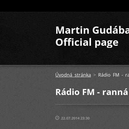
Martin Gudáb
Official page
Úvodná stránka
>
Rádio FM - 
Rádio FM - rann
22.07.2014 23:30