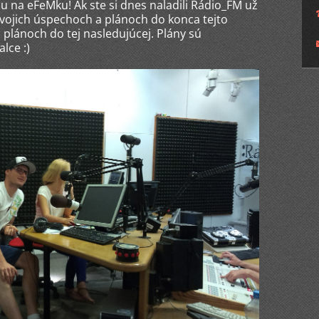
 na eFeMku! Ak ste si dnes naladili Rádio_FM už
svojich úspechoch a plánoch do konca tejto
plánoch do tej nasledujúcej. Plány sú
lce :)