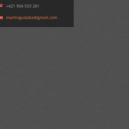
+421 904 553 281
martingu
daba@gma
il.com