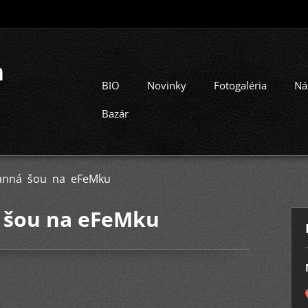
a
BIO
Novinky
Fotogaléria
Ná
Bazár
ranná šou na eFeMku
á šou na eFeMku