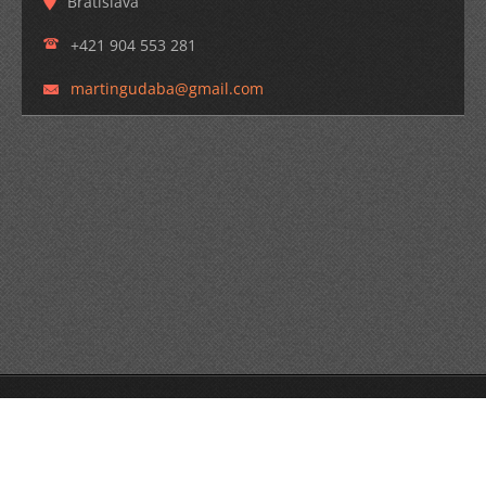
Bratislava
+421 904 553 281
martingu
daba@gma
il.com
© 2014 Všetky práva vyhradené.
Tvorba web stránok zdarma