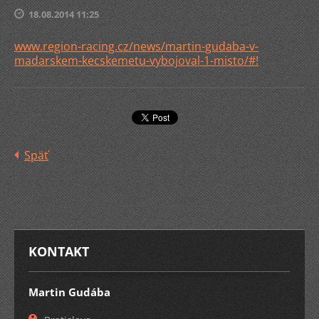
18.08.2014 11:25
www.region-racing.cz/news/martin-gudaba-v-
madarskem-kecskemetu-vybojoval-1-misto/#!
Späť
KONTAKT
Martin Gudába