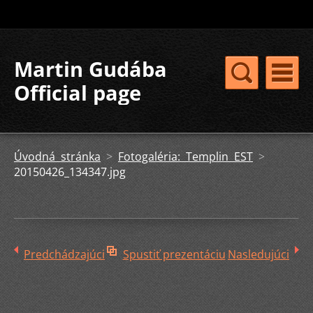
Martin Gudába
Official page
Úvodná stránka
>
Fotogaléria: Templin EST
>
20150426_134347.jpg
Predchádzajúci
Spustiť prezentáciu
Nasledujúci