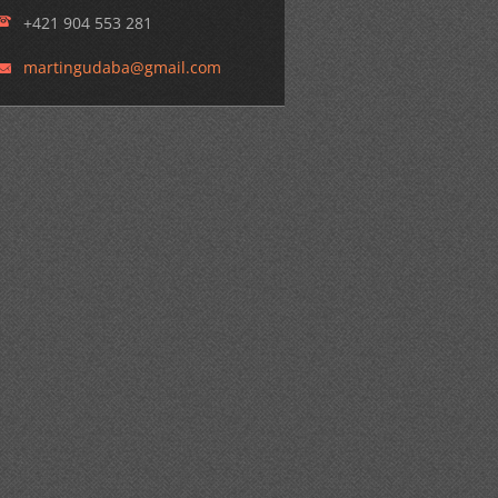
+421 904 553 281
martingu
daba@gma
il.com