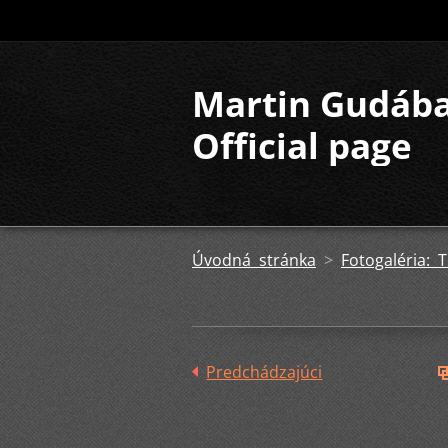
Martin Gudáb
Official page
Úvodná stránka
>
Fotogaléria: 
Predchádzajúci