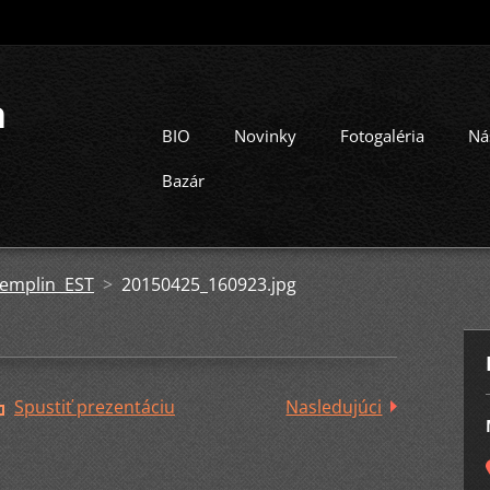
a
BIO
Novinky
Fotogaléria
Ná
Bazár
Templin EST
>
20150425_160923.jpg
Spustiť prezentáciu
Nasledujúci