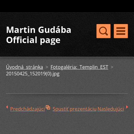
Martin Gudába
Official page
Úvodná stránka
>
Fotogaléria: Templin EST
>
20150425_152019(0).jpg
Predchádzajúci
Spustiť prezentáciu
Nasledujúci