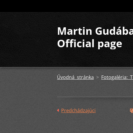
Martin Gudáb
Official page
Úvodná stránka
>
Fotogaléria: 
Predchádzajúci