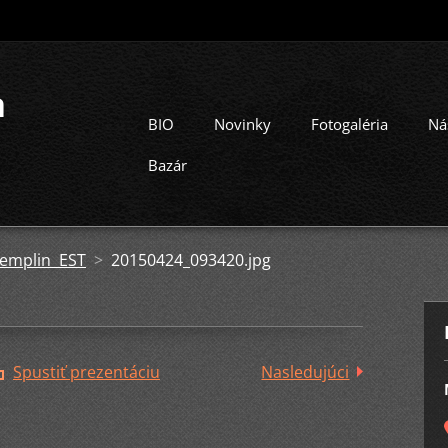
a
BIO
Novinky
Fotogaléria
Ná
Bazár
Templin EST
>
20150424_093420.jpg
Spustiť prezentáciu
Nasledujúci