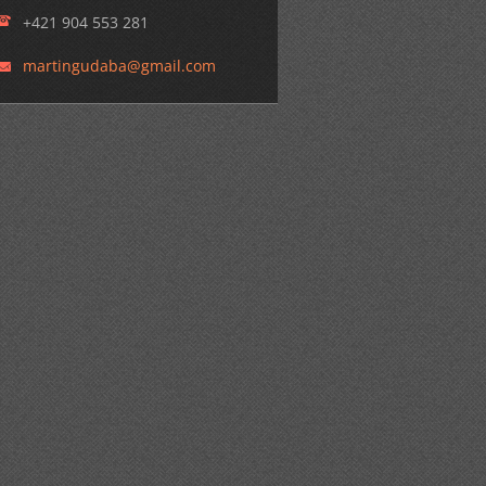
+421 904 553 281
martingu
daba@gma
il.com