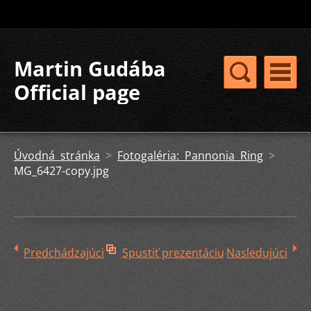
Martin Gudába
Official page
Úvodná stránka
>
Fotogaléria: Pannonia Ring
>
MG_6427-copy.jpg
Predchádzajúci
Spustiť prezentáciu
Nasledujúci