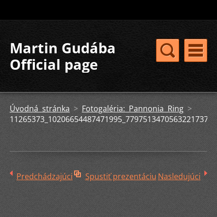
Martin Gudába
Official page
Úvodná stránka
>
Fotogaléria: Pannonia Ring
>
11265373_10206654487471995_7797513470563221737_o.
Predchádzajúci
Spustiť prezentáciu
Nasledujúci