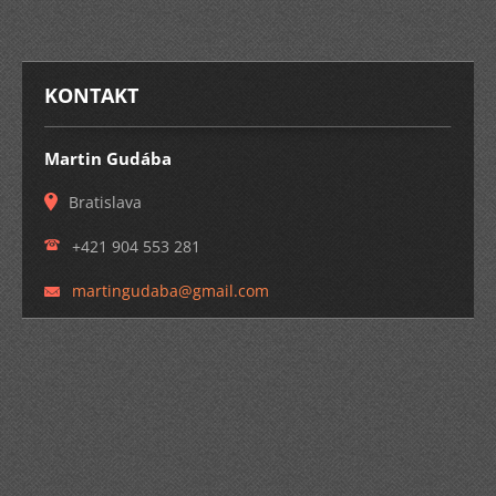
KONTAKT
Martin Gudába
Bratislava
+421 904 553 281
martingu
daba@gma
il.com