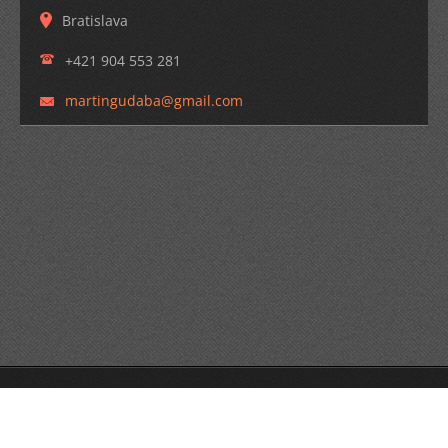
Bratislava
+421 904 553 281
martingu
daba@gma
il.com
© 2014 Všetky práva vyhradené.
Tvorba web stránok zdarma