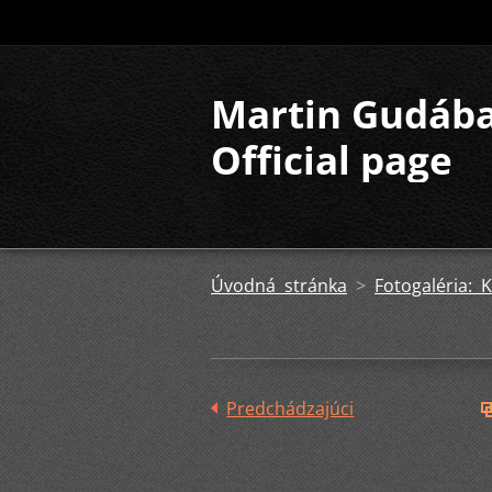
Martin Gudáb
Official page
Úvodná stránka
>
Fotogaléria:
Predchádzajúci