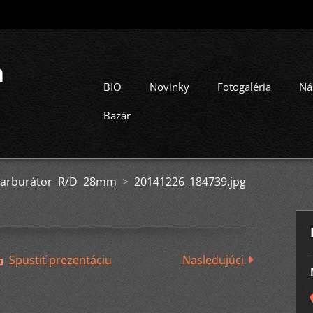
a
BIO
Novinky
Fotogaléria
Ná
Bazár
 Karburátor R/D 28mm
>
20141226_184739.jpg
Spustiť prezentáciu
Nasledujúci