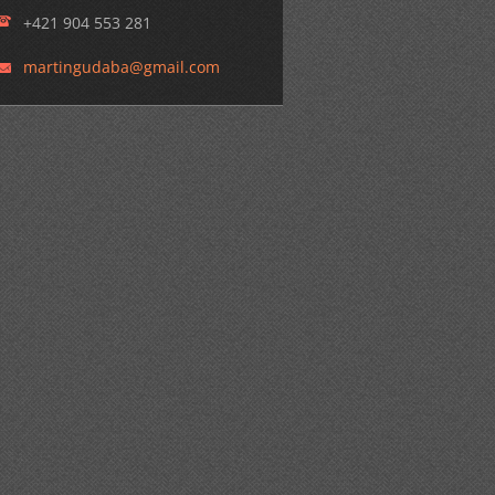
+421 904 553 281
martingu
daba@gma
il.com